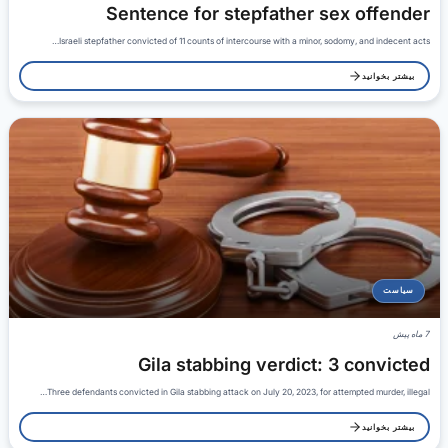
Sentence for stepfather sex offender
Israeli stepfather convicted of 11 counts of intercourse with a minor, sodomy, and indecent acts…
بیشتر بخوانید
سیاست
7 ماه پیش
Gila stabbing verdict: 3 convicted
Three defendants convicted in Gila stabbing attack on July 20, 2023, for attempted murder, illegal…
بیشتر بخوانید