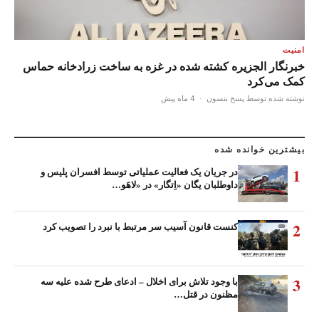
امنیت
خبرنگار الجزیره کشته شده در غزه به ساخت زرادخانه حماس
کمک می‌کرد
نوشته شده توسط پسح بنسون
·
4 ماه پیش
بیشترین خوانده شده
1
در جریان یک فعالیت عملیاتی توسط افسران پلیس و
داوطلبان یگان «اِتگار» در «لاهَو…
2
کنست قانون آسیب سر مرتبط با نبرد را تصویب کرد
3
با وجود تلاش برای اخلال – ادعای طرح شده علیه سه
مظنون در قتل…