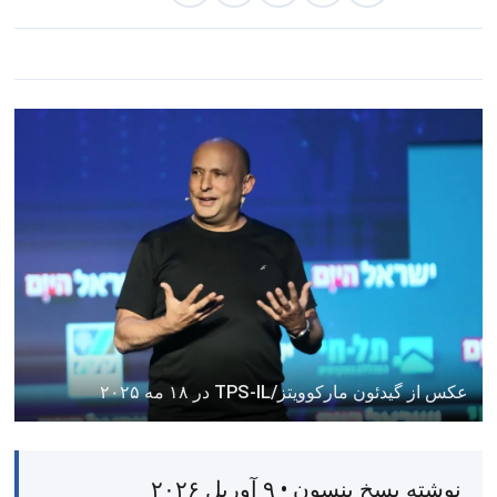
عکس از گیدئون مارکوویتز/TPS-IL در ۱۸ مه ۲۰۲۵
نوشته پسخ بنسون • ۹ آوریل ۲۰۲۶