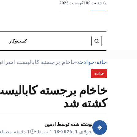
یکشنبه .
09 آگوست . 2026
کسب‌وکار
خانه
›
حوادث
›
خاخام برجسته کابالیست اسرائ
حوادث
خاخام برجسته کابالیست 
کشته شد
نوشته شده توسط
ادمین
�
جولای 1, 2026
•
1:18 ب.ظ
•
1 دقیقه مطالعه