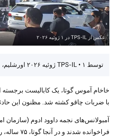
عکس از TPS-IL در ۱ ژوئیه ۲۰۲۶
توسط TPS-IL • ۱ ژوئیه ۲۰۲۶ اورشلیم، ۱ ژوئیه ۲۰۲۶ (TPS-IL) —
خاخام آموس گوتا، یک کابالیست برجسته ا
با ضربات چاقو کشته شد. مظنون این حادث
فراخوانده ش