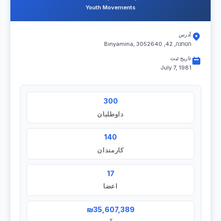
Youth Movements
آدرس
הטחנה, 42, Binyamina, 3052640
تاریخ ثبت
July 7, 1981
300
داوطلبان
140
کارمندان
17
اعضا
₪35,607,389