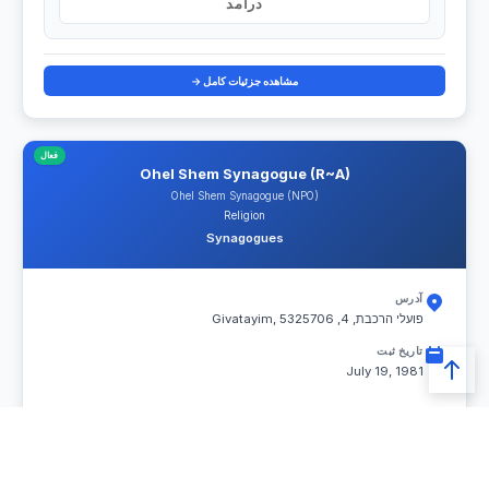
درآمد
مشاهده جزئیات کامل →
فعال
Ohel Shem Synagogue (R~A)
Ohel Shem Synagogue (NPO)
Religion
Synagogues
آدرس
פועלי הרכבת, 4, Givatayim, 5325706
تاریخ ثبت
July 19, 1981
0
داوطلبان