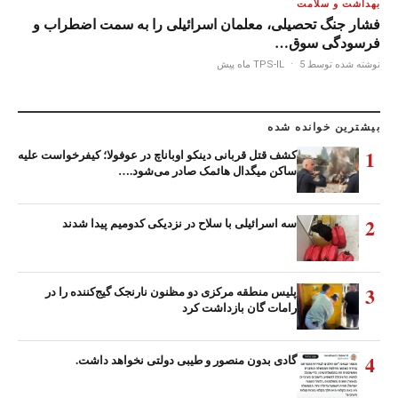
بهداشت و سلامت
فشار جنگ تحصیلی، معلمان اسرائیلی را به سمت اضطراب و
فرسودگی سوق…
نوشته شده توسط TPS-IL
5 ماه پیش
·
بیشترین خوانده شده
1
کشف قتل قربانی دینکو اوباناچ در عوفولا؛ کیفرخواست علیه
ساکن میگدال هائمک صادر می‌شود.…
2
سه اسرائیلی با سلاح در نزدیکی کدومیم پیدا شدند
3
پلیس منطقه مرکزی دو مظنون نارنجک گیج‌کننده را در
رامات گان بازداشت کرد
4
گادی بدون منصور و طیبی دولتی نخواهد داشت.