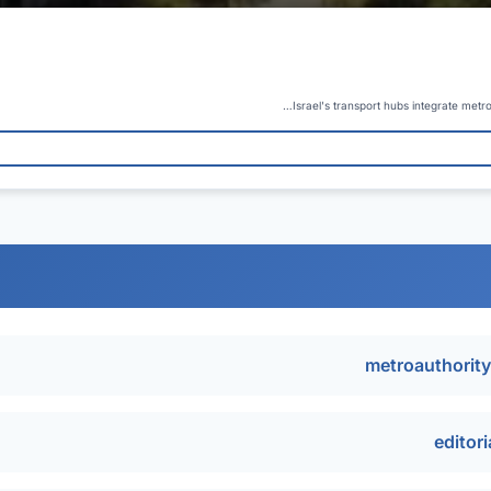
Israel's transport hubs integrate metro
metroauthorit
editor