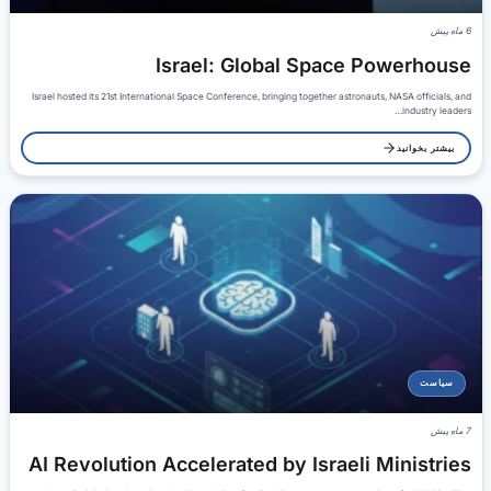
6 ماه پیش
Israel: Global Space Powerhouse
Israel hosted its 21st International Space Conference, bringing together astronauts, NASA officials, and
industry leaders…
بیشتر بخوانید
سیاست
7 ماه پیش
AI Revolution Accelerated by Israeli Ministries