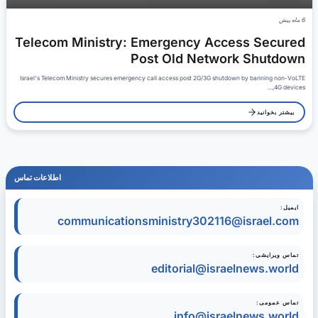
6 ماه پیش
Telecom Ministry: Emergency Access Secured
Post Old Network Shutdown
Israel's Telecom Ministry secures emergency call access post 2G/3G shutdown by banning non-VoLTE
4G devices,…
بیشتر بخوانید
اطلاعات تماس
ایمیل:
communicationsministry302116@israel.com
تماس ویرایشی:
editorial@israelnews.world
تماس عمومی:
info@israelnews.world