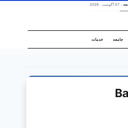
عه .
07 آگوست . 2026
جامعه
خدمات
جستجو
Ba