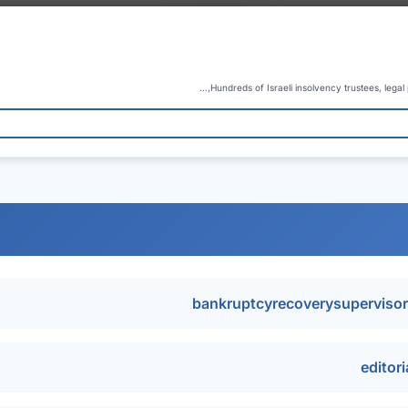
Hundreds of Israeli insolvency trustees, lega
bankruptcyrecoverysuperviso
editor