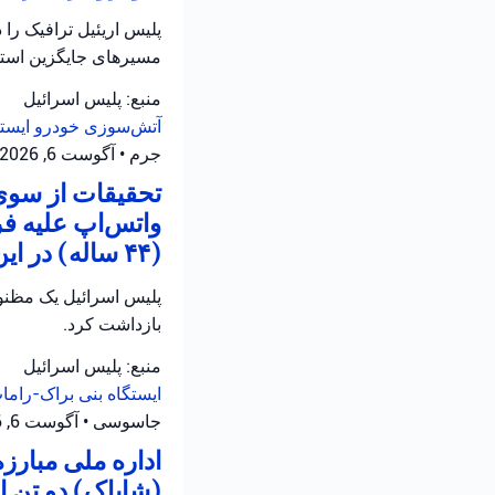
مسیرهای جایگزین استفا
منبع: پلیس اسرائیل
آتش‌سوزی خودرو
ایست
جرم
•
آگوست 6, 2026 at 3:29 ب.ظ
تحقیقات از سوی 
واتس‌اپ علیه ف
(۴۴ ساله) در این رابطه تحت بازجویی قرار دارد.
بازداشت کرد.
منبع: پلیس اسرائیل
ایستگاه بنی براک-رام
جاسوسی
•
آگوست 6, 2026 at 1:48 ب.ظ
اداره ملی مبارز
(شاباک) دو تن 