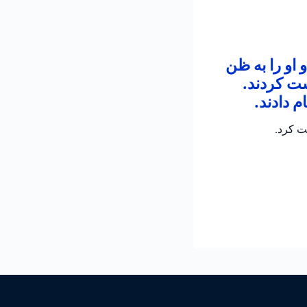
 او را به ظن
شت کردند.
 دادند.
ت کرد.