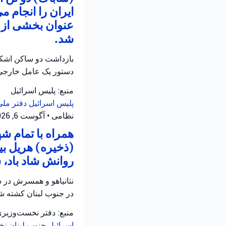
ایران را انجام م
عنوان بخشی از ع
شد.
بازداشت دو ساکن اشکلو
دستور یک عامل خارجی
منبع: پلیس اسرائیل
پلیس اسرائیل
دفتر ملی
نظامی
•
آگوست 6, 2026 at 12:39 ب.ظ
همراه با تمام 
(ذخیره) هریل بی
روانش شاد باد، 
نتانیاهو و همسرش در س
در جنوب لبنان کشته شد
منبع: دفتر نخست‌وزیر
اسرائیل
جنوب لبنان
نخ