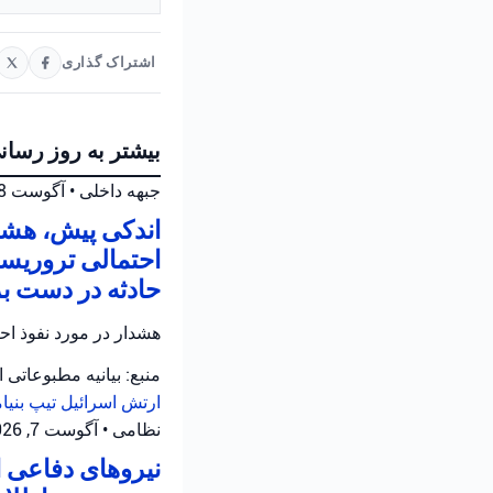
اشتراک گذاری
بیشتر به روز رسان
جبهه داخلی
•
آگوست 8, 2026 at 10:33 ق.ظ
اندکی پیش، هشد
احتمالی تروریست
حادثه در دست ب
هشدار در مورد نفوذ ا
منبع: بیانیه مطبوعاتی 
ارتش اسرائیل
تیپ بنیا
نظامی
•
آگوست 7, 2026 at 10:12 ب.ظ
نیروهای دفاعی ا