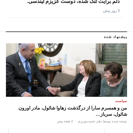
دلم برایت تنگ شده، دوست عزیزم لیندسی.
5 روز پیش
پیشنهاد شده
سیاست
من و همسرم سارا از درگذشت زهاوا شائول، مادر اورون
شائول، سرباز…
نوشته شده توسط دفتر نخست‌وزیری
·
2 هفته پیش