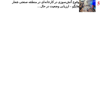
5
وقوع آتش‌سوزی در کارخانه‌ای در منطقه صنعتی شعار
هانِگِو – ارزیابی وضعیت در حال…