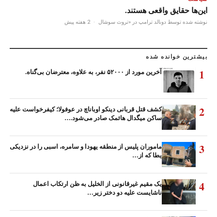
این‌ها حقایق واقعی هستند.
نوشته شده توسط دونالد ترامپ در «تروث سوشال
·
2 هفته پیش
بیشترین خوانده شده
1
آخرین مورد از ۵۲۰۰۰ نفر، به علاوه، معترضان بی‌گناه.
2
کشف قتل قربانی دینکو اوباناچ در عوفولا؛ کیفرخواست علیه
ساکن میگدال هائمک صادر می‌شود.…
3
ماموران پلیس از منطقه یهودا و سامره، اسبی را در نزدیکی
یطا که از…
4
یک مقیم غیرقانونی از الخلیل به ظن ارتکاب اعمال
ناشایست علیه دو دختر زیر…