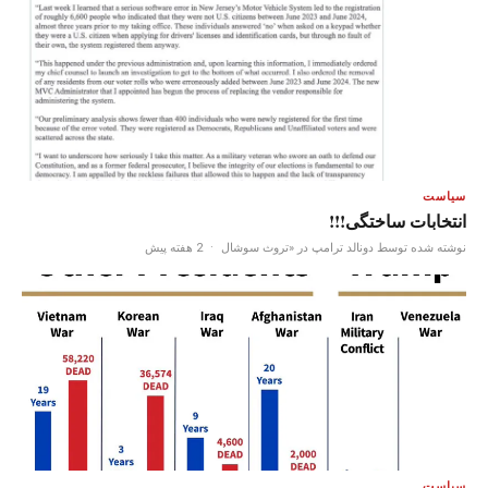
سیاست
انتخابات ساختگی!!!
نوشته شده توسط دونالد ترامپ در «تروث سوشال
·
2 هفته پیش
سیاست