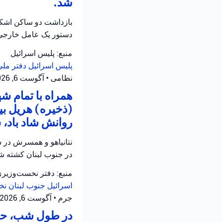
شد.
بازداشت دو ساکن اشکلو
دستور یک عامل خارجی
منبع: پلیس اسرائیل
پلیس اسرائیل
دفتر ملی
نظامی
•
آگوست 6, 2026 at 12:39 ب.ظ
همراه با تمام 
(ذخیره) هریل بی
روانش شاد باد، 
نتانیاهو و همسرش در س
در جنوب لبنان کشته شد
منبع: دفتر نخست‌وزیر
اسرائیل
جنوب لبنان
نخ
جرم
•
آگوست 6, 2026 at 12:05 ب.ظ
در طول شب، حاد