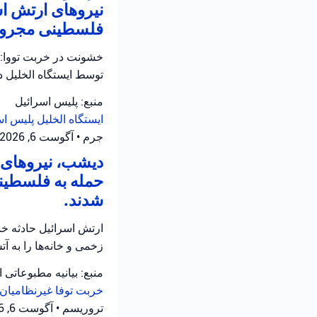
نیروهای ارتش اس
فلسطینی مجروح 
خشونت در خربت تووا: 
توسط ایستگاه الخلیل 
منبع: پلیس اسرائیل
ایستگاه الخلیل
پلیس اس
جرم
•
آگوست 6, 2026 at 11:12 ق.ظ
دیشب، نیروهای ا
حمله به فلسطینی
شدند.
ارتش اسرائیل حادثه خش
زخمی و خانه‌ها را به 
منبع: بیانیه مطبوعاتی 
خربت توفا
غیرنظامیان 
تروریسم
•
آگوست 6, 2026 at 10:52 ق.ظ