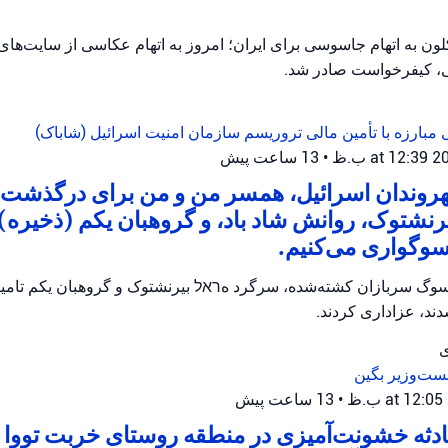
ن به اتهام جاسوسی برای ایران؛ امروز به اتهام عکاسی از سایت‌ها
، کیفرخواست صادر شد.
 مبارزه با تأمین مالی تروریسم
سازمان امنیت اسرائیل (شاباک)
•
13 ساعت پیش
شهروندان اسرائیل، همسر من و من برای درگذشت
رنشتوک، روانش شاد باد، و گروهبان یکم (ذخیره) ت
سوگواری می‌کنیم.
وگ سربازان کشته‌شده، سرگرد هראל بیرنشتوک و گروهبان یکم تامیر و
ند، عزاداری کردند.
ی
ست‌وزیر بگین
•
13 ساعت پیش
ثه خشونت‌آمیزی در منطقه روستای خربت تووا ر