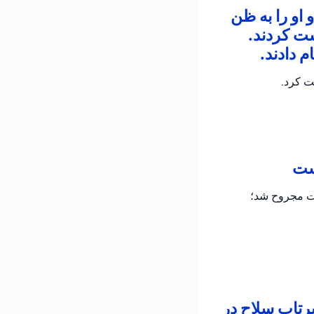
 او را به ظن
شت کردند.
 دادند.
ت کرد.
است
دت مجروح شد؛
پرتاب سلاح در