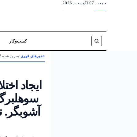
جمعه .
07 آگوست . 2026
کسب‌وکار
خبرهای فوری
•
به روز شده 2 ماه پیش
ایجاد اخت
سوهلبرگ،
آشوبگر. ن