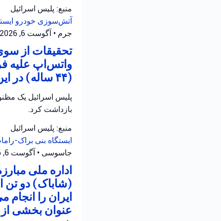
منبع: پلیس اسرائیل
آتش‌سوزی خودرو
ایست
جرم
•
آگوست 6, 2026 at 3:29 ب.ظ
تحقیقات از سوی 
واتس‌اپ علیه ف
(۴۴ ساله) در این رابطه تحت بازجویی قرار دارد.
بازداشت کرد.
منبع: پلیس اسرائیل
ایستگاه بنی براک-رام
جاسوسی
•
آگوست 6, 2026 at 1:48 ب.ظ
اداره ملی مبارز
(شاباک) دو تن 
ایران را انجام م
عنوان بخشی از ع