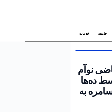
جامعه
خدمات
جستجو
اضی نوآم
ط ده‌ها
سامره به