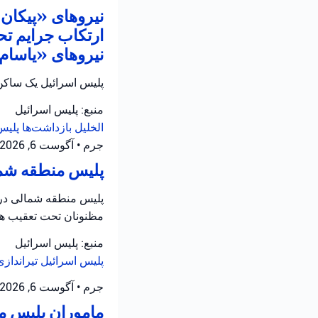
نیروهای «پیکان ی
ارتکاب جرایم تح
نیروهای «یاسام» 
پلیس اسرائیل یک ساکن 
منبع: پلیس اسرائیل
الخلیل
بازداشت‌ها
پلیس
جرم
•
آگوست 6, 2026 at 8:16 ق.ظ
پلیس منطقه شمال
پلیس منطقه شمالی در ح
مظنونان تحت تعقیب هس
منبع: پلیس اسرائیل
پلیس اسرائیل
تیرانداز
جرم
•
آگوست 6, 2026 at 8:13 ق.ظ
ماموران پلیس من