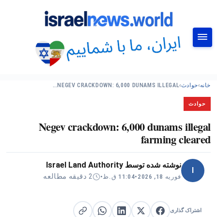
جستجو
خانه
›
حوادث
›
NEGEV CRACKDOWN: 6,000 DUNAMS ILLEGAL…
حوادث
Negev crackdown: 6,000 dunams illegal
farming cleared
نوشته شده توسط
Israel Land Authority
I
2 دقیقه مطالعه
فوریه 18, 2026
•
11:04 ق.ظ
•
اشتراک گذاری
اشتراک گذاری در X
اشتراک گذاری در فیس‌بوک
کپی لینک
اشتراک گذاری در لینکدین
اشتراک گذاری در واتساپ