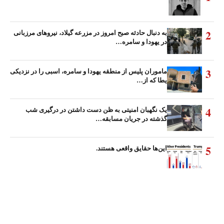
2
به دنبال حادثه صبح امروز در مزرعه گیلاد، نیروهای مرزبانی
در یهودا و سامره…
3
ماموران پلیس از منطقه یهودا و سامره، اسبی را در نزدیکی
یطا که از…
4
یک نگهبان امنیتی به ظن دست داشتن در درگیری شب
گذشته در جریان مسابقه…
5
این‌ها حقایق واقعی هستند.