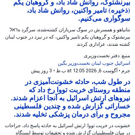
بیرنشتوک، روانش شاد باد، و گروهبان یکم
(ذخیره) تامیر واکنین، روانش شاد باد،
سوگواری می‌کنیم.
نتانیاهو و همسرش در سوگ سربازان کشته‌شده، سرگرد هראל
بیرنشتوک و گروهبان یکم تامیر واکنین، که در نبرد در جنوب لبنان
کشته شدند، عزاداری کردند.
منبع: دفتر نخست‌وزیری
اسرائیل
جنوب لبنان
نخست‌وزیر بگین
جرم
•
آگوست 6, 2026 at 12:05 ب.ظ
•
3 روز پیش
در طول شب، حادثه خشونت‌آمیزی در
منطقه روستای خربت تووا رخ داد که
نیروهای ارتش اسرائیل به آنجا اعزام شدند.
خساراتی گزارش شده و چندین فلسطینی
مجروح و برای درمان پزشکی تخلیه شدند.
خشونت در خربت تووا: ارتش اسرائیل به حادثه پاسخ داد، جراحات
در میان فلسطینیان گزارش شده و تحقیقات توسط ایستگاه