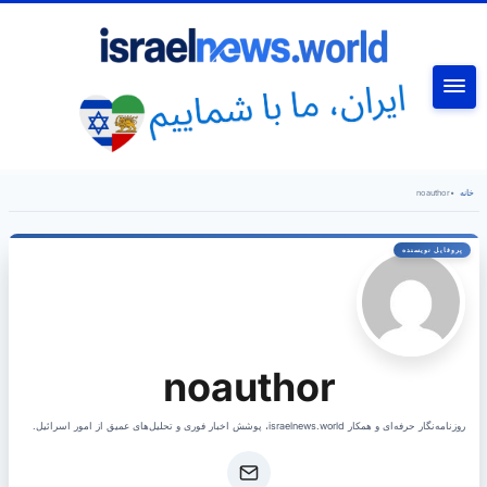
جستجو
خانه
•
noauthor
noauthor
روزنامه‌نگار حرفه‌ای و همکار israelnews.world، پوشش اخبار فوری و تحلیل‌های عمیق از امور اسرائیل.