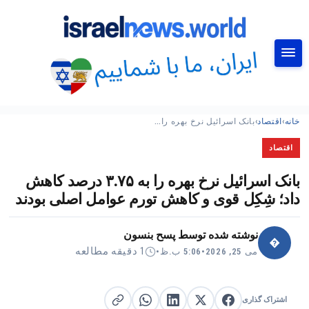
جستجو
خانه
›
اقتصاد
›
بانک اسرائیل نرخ بهره را…
اقتصاد
بانک اسرائیل نرخ بهره را به ۳.۷۵ درصد کاهش
داد؛ شِکِل قوی و کاهش تورم عوامل اصلی بودند
نوشته شده توسط
پسح بنسون
�
1 دقیقه مطالعه
می 25, 2026
•
5:06 ب.ظ
•
اشتراک گذاری
اشتراک گذاری در X
اشتراک گذاری در فیس‌بوک
کپی لینک
اشتراک گذاری در لینکدین
اشتراک گذاری در واتساپ