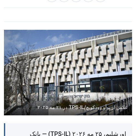
عکس از یوآو دودکویچ/TPS-IL در ۲۱ مه ۲۰۲۵
اورشلیم، ۲۵ مه ۲۰۲۶ (TPS-IL) — بانک