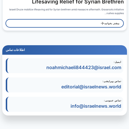
Lifesaving Relief for Syrian Brethren
Israeli Druze mobilize lifesaving aid for Syrian brethren amid massacre aftermath. Grassroots initiative
rushes supplies…
بیشتر بخوانید
اطلاعات تماس
ایمیل:
noahmichaeli844423@israel.com
تماس ویرایشی:
editorial@israelnews.world
تماس عمومی:
info@israelnews.world