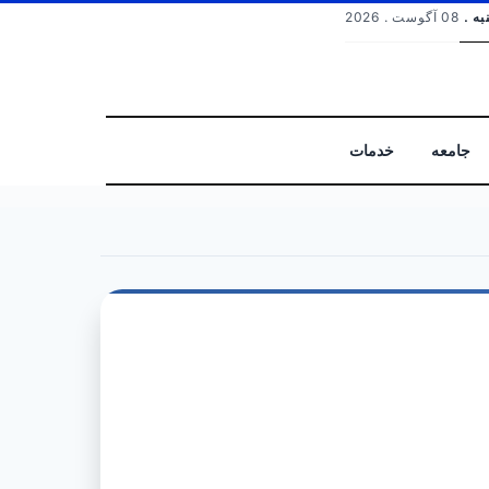
به .
08 آگوست . 2026
جامعه
خدمات
جستجو