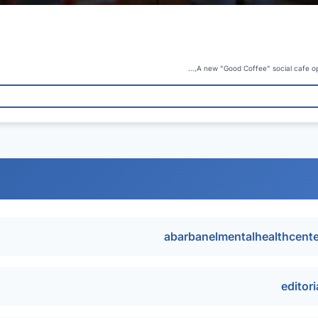
A new "Good Coffee" social cafe ope
abarbanelmentalhealthcent
editor