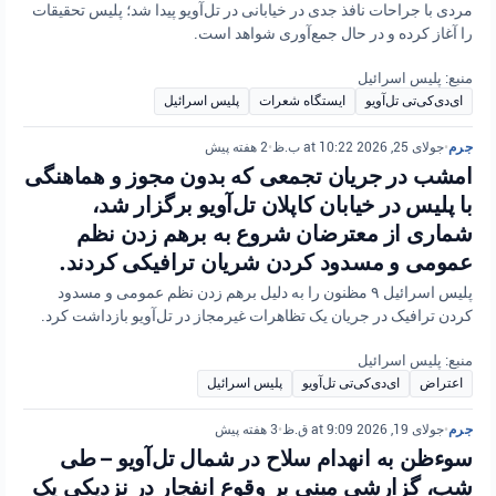
مردی با جراحات نافذ جدی در خیابانی در تل‌آویو پیدا شد؛ پلیس تحقیقات
را آغاز کرده و در حال جمع‌آوری شواهد است.
منبع: پلیس اسرائیل
ای‌دی‌کی‌تی تل‌آویو
ایستگاه شعرات
پلیس اسرائیل
جرم
•
جولای 25, 2026 at 10:22 ب.ظ
•
2 هفته پیش
امشب در جریان تجمعی که بدون مجوز و هماهنگی
با پلیس در خیابان کاپلان تل‌آویو برگزار شد،
شماری از معترضان شروع به برهم زدن نظم
عمومی و مسدود کردن شریان ترافیکی کردند.
پلیس اسرائیل ۹ مظنون را به دلیل برهم زدن نظم عمومی و مسدود
کردن ترافیک در جریان یک تظاهرات غیرمجاز در تل‌آویو بازداشت کرد.
منبع: پلیس اسرائیل
اعتراض
ای‌دی‌کی‌تی تل‌آویو
پلیس اسرائیل
جرم
•
جولای 19, 2026 at 9:09 ق.ظ
•
3 هفته پیش
سوءظن به انهدام سلاح در شمال تل‌آویو – طی
شب، گزارشی مبنی بر وقوع انفجار در نزدیکی یک