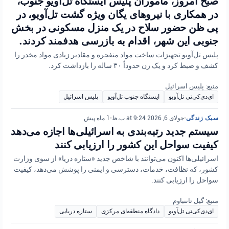
صبح امروز، ماموران پلیس ایستگاه تل‌آویو جنوب،
در همکاری با نیروهای یگان ویژه گشت تل‌آویو، در
پی ظن حضور سلاح در یک منزل مسکونی در بخش
جنوبی این شهر، اقدام به بازرسی هدفمند کردند.
پلیس تل‌آویو تجهیزات ساخت مواد منفجره و مقادیر زیادی مواد مخدر را
کشف و ضبط کرد و یک زن حدوداً ۳۰ ساله را بازداشت کرد.
منبع: پلیس اسرائیل
ای‌دی‌کی‌تی تل‌آویو
ایستگاه جنوب تل‌آویو
پلیس اسرائیل
سبک زندگی
•
جولای 6, 2026 at 9:24 ب.ظ
•
1 ماه پیش
سیستم جدید رتبه‌بندی به اسرائیلی‌ها اجازه می‌دهد
کیفیت سواحل این کشور را ارزیابی کنند
اسرائيلی‌ها اکنون می‌توانند با شاخص جديد «ستاره دريا» از سوی وزارت
کشور، که نظافت، خدمات، دسترسی و ايمنی را پوشش می‌دهد، کيفيت
سواحل را ارزيابی کنند.
منبع: گیل تاننباوم
ای‌دی‌کی‌تی تل‌آویو
دادگاه منطقه‌ای مرکزی
ستاره دریایی