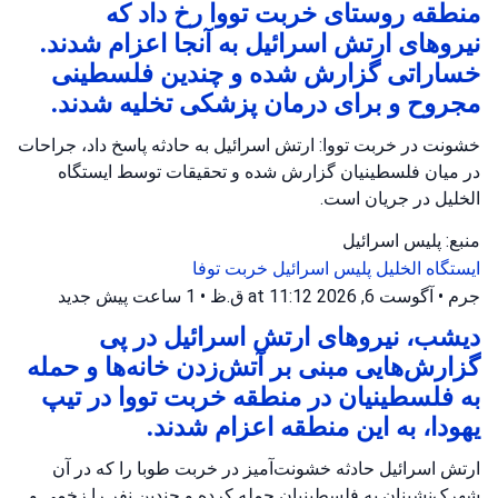
منطقه روستای خربت تووا رخ داد که
نیروهای ارتش اسرائیل به آنجا اعزام شدند.
خساراتی گزارش شده و چندین فلسطینی
مجروح و برای درمان پزشکی تخلیه شدند.
خشونت در خربت تووا: ارتش اسرائیل به حادثه پاسخ داد، جراحات
در میان فلسطینیان گزارش شده و تحقیقات توسط ایستگاه
الخلیل در جریان است.
منبع: پلیس اسرائیل
ایستگاه الخلیل
پلیس اسرائیل
خربت توفا
جرم
•
آگوست 6, 2026 at 11:12 ق.ظ
•
1 ساعت پیش
جدید
دیشب، نیروهای ارتش اسرائیل در پی
گزارش‌هایی مبنی بر آتش‌زدن خانه‌ها و حمله
به فلسطینیان در منطقه خربت تووا در تیپ
یهودا، به این منطقه اعزام شدند.
ارتش اسرائیل حادثه خشونت‌آمیز در خربت طوبا را که در آن
شهرک‌نشینان به فلسطینیان حمله کرده و چندین نفر را زخمی و