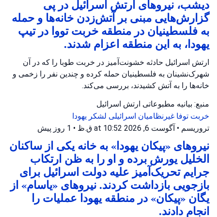
دیشب، نیروهای ارتش اسرائیل در پی
گزارش‌هایی مبنی بر آتش‌زدن خانه‌ها و حمله
به فلسطینیان در منطقه خربت تووا در تیپ
یهودا، به این منطقه اعزام شدند.
ارتش اسرائیل حادثه خشونت‌آمیز در خربت طوبا را که در آن
شهرک‌نشینان به فلسطینیان حمله کرده و چندین نفر را زخمی و
خانه‌ها را به آتش کشیدند، بررسی می‌کند.
منبع: بیانیه مطبوعاتی ارتش اسرائیل
خربت توفا
غیرنظامیان اسرائیلی
لشکر یهودا
تروریسم
•
آگوست 6, 2026 at 10:52 ق.ظ
•
1 روز پیش
نیروهای «پیکان یهودا» به خانه یکی از ساکنان
الخلیل یورش برده و او را به ظن ارتکاب
جرایم تحریک‌آمیز علیه دولت اسرائیل برای
بازجویی بازداشت کردند. نیروهای «یاسام» از
یگان «پیکان» در منطقه یهودا عملیات را
انجام دادند.