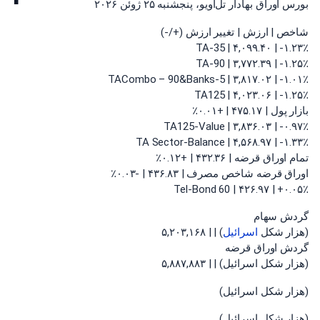
بورس اوراق بهادار تل‌آویو، پنجشنبه ۲۵ ژوئن ۲۰۲۶
شاخص | ارزش | تغییر ارزش (+/-)
TA-35 | ۴,۰۹۹.۴۰ | -۱.۲۳٪
TA-90 | ۳,۷۷۲.۳۹ | -۱.۲۵٪
TACombo – 90&Banks-5 | ۳,۸۱۷.۰۲ | -۱.۰۱٪
TA125 | ۴,۰۲۳.۰۶ | -۱.۲۵٪
بازار پول | ۴۷۵.۱۷ | +۰.۰۱٪
TA125-Value | ۳,۸۳۶.۰۳ | -۰.۹۷٪
TA Sector-Balance | ۴,۵۶۸.۹۷ | -۱.۳۳٪
تمام اوراق قرضه | ۴۳۲.۳۶ | +۰.۱۲٪
اوراق قرضه شاخص مصرف | ۴۳۶.۸۳ | -۰.۰۳٪
Tel-Bond 60 | ۴۲۶.۹۷ | +۰.۰۵٪
گردش سهام
(هزار شکل
اسرائیل
) | | ۵,۲۰۳,۱۶۸
گردش اوراق قرضه
(هزار شکل اسرائیل) | | ۵,۸۸۷,۸۸۳
(هزار شکل اسرائیل)
(هزار شکل اسرائیل)