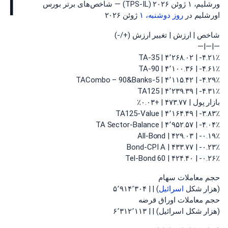
ا
ورشلیم، ۱ ژوئن ۲۰۲۶ (TPS-IL) — شاخص‌های برتر بورس
اورشلیم در
روز دوشنبه، ۱
ژوئن ۲۰۲۶
شاخص | ارزش | تغییر ارزش (+/-)
—|—|—
TA-35 | ۴٬۲۶۸.۰۲ | -۴.۲۱٪
TA-90 | ۴٬۱۰۰.۳۶ | -۴.۶۱٪
TACombo – 90&Banks-5 | ۴٬۱۱۵.۴۲ | -۴.۲۹٪
TA125 | ۴٬۲۳۹.۳۹ | -۴.۳۱٪
بازار پول | ۴۷۳.۷۷ | +۰.۰۳٪
TA125-Value | ۴٬۱۶۴.۴۹ | -۳.۸۳٪
TA Sector-Balance | ۴٬۹۵۲.۵۷ | -۴.۰۴٪
All-Bond | ۴۲۹.۰۳ | -۰.۱۹٪
Bond-CPI A | ۴۳۳.۷۷ | -۰.۲۳٪
Tel-Bond 60 | ۴۲۴.۴۰ | -۰.۲۶٪
حجم معاملات سهام
(هزار شکل
اسرائیل
) | | ۵٬۹۱۴٬۳۰۴
حجم معاملات اوراق قرضه
(هزار شکل اسرائیل) | | ۶٬۳۱۲٬۱۱۳