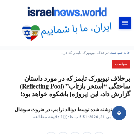
جستجو
خانه
›
سیاست
›
برخلاف نیویورک تایمز که در…
سیاست
برخلاف نیویورک تایمز که در مورد داستان
ساختگی “استخر بازتاب” (Reflecting Pool)
گزارش داد، این [پروژه] باشکوه خواهد بود!
نوشته شده توسط
دونالد ترامپ در «تروث سوشال
�
1 دقیقه مطالعه
می 31, 2026
•
5:51 ب.ظ
•