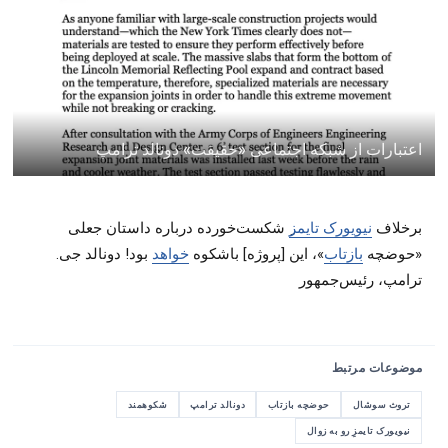
اعتبارات از شبکه اجتماعی «حقیقت» دونالد ترامپ
برخلاف
نیویورک تایمز
ِ شکست‌خورده درباره داستان جعلی
«حوضچه
بازتاب
»، این [پروژه] باشکوه
خواهد
بود! دونالد جی.
ترامپ، رئیس‌جمهور
موضوعات مرتبط
تروث سوشال
حوضچه بازتاب
دونالد ترامپ
شکوهمند
نیویورک تایمزِ رو به زوال