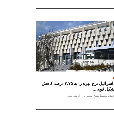
بانک اسرائیل نرخ بهره را به ۳.۷۵ درصد کاهش
شِکِل قوی…
شده توسط پسح بنسون
·
3 ماه پیش