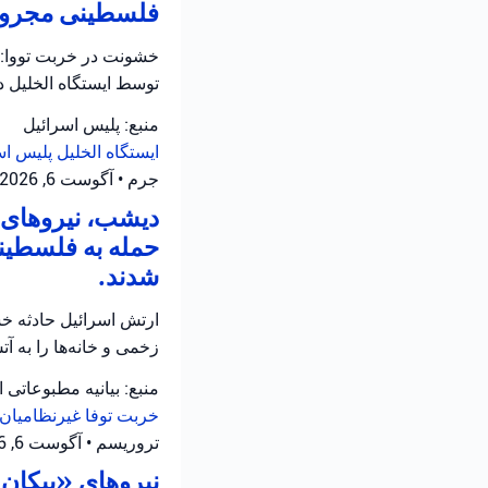
فلسطینی مجروح 
خشونت در خربت تووا: 
توسط ایستگاه الخلیل 
منبع: پلیس اسرائیل
ایستگاه الخلیل
پلیس اس
جرم
•
آگوست 6, 2026 at 11:12 ق.ظ
دیشب، نیروهای ا
حمله به فلسطینی
شدند.
ارتش اسرائیل حادثه خش
زخمی و خانه‌ها را به 
منبع: بیانیه مطبوعاتی 
خربت توفا
غیرنظامیان 
تروریسم
•
آگوست 6, 2026 at 10:52 ق.ظ
نیروهای «پیکان ی