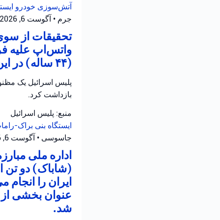
آتش‌سوزی خودرو
ایست
جرم
•
آگوست 6, 2026 at 3:29 ب.ظ
تحقیقات از سوی 
واتس‌اپ علیه ف
(۴۴ ساله) در این رابطه تحت بازجویی قرار دارد.
بازداشت کرد.
منبع: پلیس اسرائیل
ایستگاه بنی براک-رام
جاسوسی
•
آگوست 6, 2026 at 1:48 ب.ظ
اداره ملی مبارز
(شاباک) دو تن 
ایران را انجام م
عنوان بخشی از ع
شد.