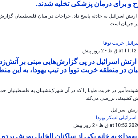
و برای درمان پزشکی تخلیه شدند.
ارتش اسرائیل به حادثه پاسخ داد، جراحات در میان فلسطینیان گزار
در جریان است.
رائیل
خربت توفا
•
2 روز پیش
رتش اسرائیل در پی گزارش‌هایی مبنی بر آتش‌زدن 
ان در منطقه خربت تووا در تیپ یهودا، به این منط
ونت‌آمیز در خربت طوبا را که در آن شهرک‌نشینان به فلسطینیان حمله
آتش کشیدند، بررسی می‌کند.
ارتش اسرائیل
اسرائیلی
لشکر یهودا
•
2 روز پیش
هودا» به خانه یکی از ساکنان الخلیل یورش برده و