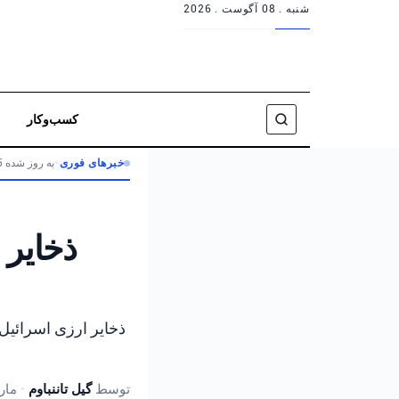
شنبه .
08 آگوست . 2026
کسب‌وکار
خبرهای فوری
•
به روز شده 5 ماه پیش
ذخایر 
توسط
گیل تاننباوم
•
مارس 8, 26