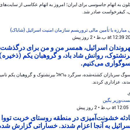
ن به اتهام جاسوسی برای ایران؛ امروز به اتهام عکاسی از سایت‌ها
، کیفرخواست صادر شد.
 مبارزه با تأمین مالی تروریسم
سازمان امنیت اسرائیل (شاباک)
•
2 روز پیش
شهروندان اسرائیل، همسر من و من برای درگذشت
رنشتوک، روانش شاد باد، و گروهبان یکم (ذخیره) ت
سوگواری می‌کنیم.
وگ سربازان کشته‌شده، سرگرد هראל بیرنشتوک و گروهبان یکم تامیر و
ند، عزاداری کردند.
ی
ست‌وزیر بگین
•
2 روز پیش
ثه خشونت‌آمیزی در منطقه روستای خربت تووا ر
رائیل به آنجا اعزام شدند. خساراتی گزارش شده