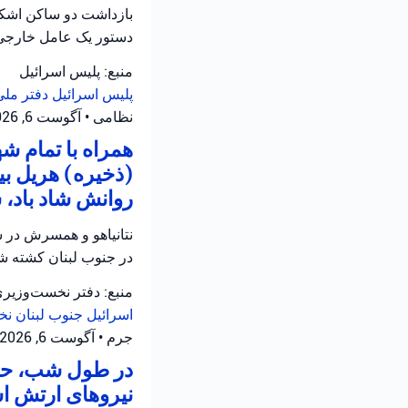
بازداشت دو ساکن اشکلو
دستور یک عامل خارجی
منبع: پلیس اسرائیل
پلیس اسرائیل
دفتر ملی
نظامی
•
آگوست 6, 2026 at 12:39 ب.ظ
همراه با تمام 
(ذخیره) هریل بی
روانش شاد باد، 
نتانیاهو و همسرش در س
در جنوب لبنان کشته شد
منبع: دفتر نخست‌وزیر
اسرائیل
جنوب لبنان
نخ
جرم
•
آگوست 6, 2026 at 12:05 ب.ظ
در طول شب، حاد
نیروهای ارتش اس