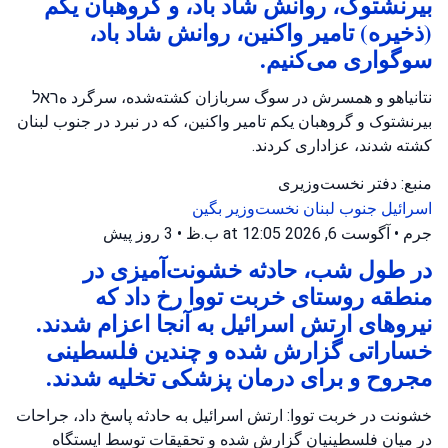
بیرنشتوک، روانش شاد باد، و گروهبان یکم
(ذخیره) تامیر واکنین، روانش شاد باد،
سوگواری می‌کنیم.
نتانیاهو و همسرش در سوگ سربازان کشته‌شده، سرگرد هראל
بیرنشتوک و گروهبان یکم تامیر واکنین، که در نبرد در جنوب لبنان
کشته شدند، عزاداری کردند.
منبع: دفتر نخست‌وزیری
اسرائیل
جنوب لبنان
نخست‌وزیر بگین
جرم
•
آگوست 6, 2026 at 12:05 ب.ظ
•
3 روز پیش
در طول شب، حادثه خشونت‌آمیزی در
منطقه روستای خربت تووا رخ داد که
نیروهای ارتش اسرائیل به آنجا اعزام شدند.
خساراتی گزارش شده و چندین فلسطینی
مجروح و برای درمان پزشکی تخلیه شدند.
خشونت در خربت تووا: ارتش اسرائیل به حادثه پاسخ داد، جراحات
در میان فلسطینیان گزارش شده و تحقیقات توسط ایستگاه