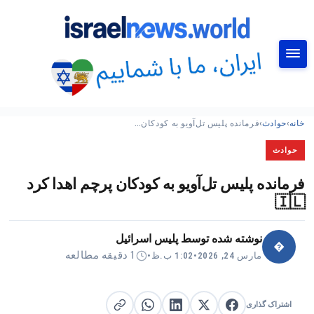
جستجو
خانه
›
حوادث
›
فرمانده پلیس تل‌آویو به کودکان…
حوادث
فرمانده پلیس تل‌آویو به کودکان پرچم اهدا کرد
🇮🇱
نوشته شده توسط
پلیس اسرائیل
�
1 دقیقه مطالعه
مارس 24, 2026
•
1:02 ب.ظ
•
اشتراک گذاری
اشتراک گذاری در X
اشتراک گذاری در فیس‌بوک
کپی لینک
اشتراک گذاری در لینکدین
اشتراک گذاری در واتساپ