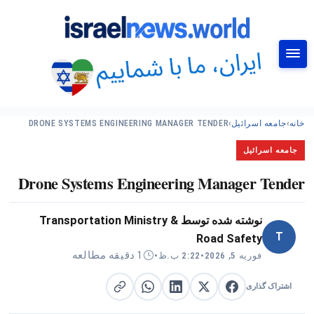
جستجو
خانه
›
جامعه اسرائیل
›
DRONE SYSTEMS ENGINEERING MANAGER TENDER
جامعه اسرائیل
Drone Systems Engineering Manager Tender
نوشته شده توسط
Transportation Ministry &
T
Road Safety
1 دقیقه مطالعه
فوریه 5, 2026
•
2:22 ب.ظ
•
اشتراک گذاری
اشتراک گذاری در X
اشتراک گذاری در فیس‌بوک
کپی لینک
اشتراک گذاری در لینکدین
اشتراک گذاری در واتساپ