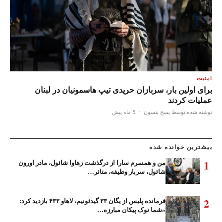
امنیت
برای اولین بار، سربازان حریدی تیپ هاسمونیان در لبنان
عملیات کردند
نوشته شده توسط پسح بنسون
·
5 ماه پیش
بیشترین خوانده شده
1
من و همسرم سارا از درگذشت زهاوا شائول، مادر اورون
شائول، سرباز وظیفه، متاثر…
2
فرمانده پلیس از یگان ۳۳ گیدئونیم، لاهاو ۴۳۳ بازدید کرد:
«شما نوک پیکان مبارزه…