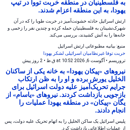
به فلسطینیان در منطقه خربت تووا در تیپ
یهودا، به این منطقه اعزام شدند.
ارتش اسرائیل حادثه خشونت‌آمیز در خربت طوبا را که در آن
شهرک‌نشینان به فلسطینیان حمله کرده و چندین نفر را زخمی و
خانه‌ها را به آتش کشیدند، بررسی می‌کند.
منبع: بیانیه مطبوعاتی ارتش اسرائیل
خربت توفا
غیرنظامیان اسرائیلی
لشکر یهودا
تروریسم
•
آگوست 6, 2026 at 10:52 ق.ظ
•
2 روز پیش
نیروهای «پیکان یهودا» به خانه یکی از ساکنان
الخلیل یورش برده و او را به ظن ارتکاب
جرایم تحریک‌آمیز علیه دولت اسرائیل برای
بازجویی بازداشت کردند. نیروهای «یاسام» از
یگان «پیکان» در منطقه یهودا عملیات را
انجام دادند.
پلیس اسرائیل یک ساکن الخلیل را به اتهام تحریک علیه دولت، پس
از عملیات اطلاعاتی بازداشت کرد.