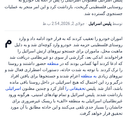
پلیس اسرائیل مظنونان اسرائیلی را پس از آنکه یک خودرو به
روستایی فلسطینی گریخت، بازداشت کرد و این امر منجر به عملیات
جستجوی گسترده شد.
توسط
پلیس اسرائیل
•
جولای 2, 2026, 2:54 ب.ظ
م
اموران خودرو را تعقیب کردند که به فرار خود ادامه داد و وارد
روستای فلسطینی حزمه شد. خودرو وارد کوچه‌ای شد و به دلیل
ماهیت محل، ماموران برای جستجو نیروهای ارتش اسرائیل را
فراخواندند. اندکی بعد، گزارشی از سوی دو غیرنظامی دریافت شد
که ادعا کردند آنها کسانی بودند که در
منطقه
حضور داشتند و روستا
را ترک کردند. با توجه به شدت حادثه، دستورات اضطراری فعال شد و
نیروهای زیادی
به منطقه
اعزام شدند و جستجوها برای یافتن افراد
درگیر و رد این احتمال که هیچ اسرائیلی در داخل روستا باقی مانده
باشد، آغاز شد. پلیس
تحقیقاتی را
آغاز کرد و چندین مظنون
اسرائیلی
بازداشت شدند. پلیس اسرائیل و تمام نهادهای امنیتی، هرگونه ورود
غیرنظامیان اسرائیلی به منطقه «الف» با ریسک غیرضروری برای
جانشان را بسیار جدی تلقی می‌کنند و این حادثه مطابق با آن مورد
تحقیق قرار خواهد گرفت.