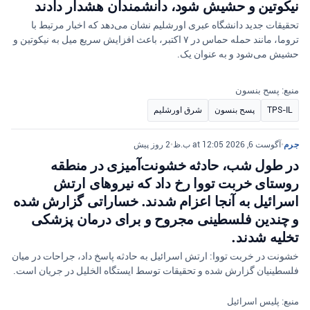
نیکوتین و حشیش شود، دانشمندان هشدار دادند
تحقیقات جدید دانشگاه عبری اورشلیم نشان می‌دهد که اخبار مرتبط با
تروما، مانند حمله حماس در ۷ اکتبر، باعث افزایش سریع میل به نیکوتین و
حشیش می‌شود و به عنوان یک.
منبع: پسح بنسون
TPS-IL
پسح بنسون
شرق اورشلیم
جرم
•
آگوست 6, 2026 at 12:05 ب.ظ
•
2 روز پیش
در طول شب، حادثه خشونت‌آمیزی در منطقه
روستای خربت تووا رخ داد که نیروهای ارتش
اسرائیل به آنجا اعزام شدند. خساراتی گزارش شده
و چندین فلسطینی مجروح و برای درمان پزشکی
تخلیه شدند.
خشونت در خربت تووا: ارتش اسرائیل به حادثه پاسخ داد، جراحات در میان
فلسطینیان گزارش شده و تحقیقات توسط ایستگاه الخلیل در جریان است.
منبع: پلیس اسرائیل