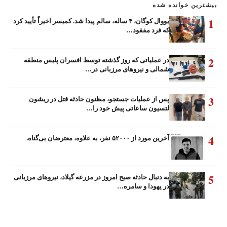
بیشترین خوانده شده
1
یووال کوگان، ۴ ساله، سالم پیدا شد. کمیسر اخیراً تأیید کرد
که فرد مفقود…
2
در عملیاتی که روز گذشته توسط افسران پلیس منطقه
شمالی و نیروهای مرزبانی در…
3
پس از عملیات جستجو، مظنون حادثه قتل در ریشون
لتسیون ساعاتی پیش خود را…
4
آخرین مورد از ۵۲۰۰۰ نفر، به علاوه، معترضان بی‌گناه.
5
به دنبال حادثه صبح امروز در مزرعه گیلاد، نیروهای مرزبانی
در یهودا و سامره…