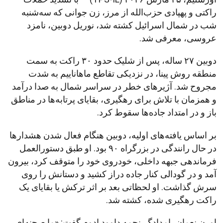
راکتی و پهپادی حزب‌الله از مرز، زن جوانی که سه‌شنبه
شب در شمال اسرائیل کشته شد، نوریل دوبین، نامزد
عروسی، معرفی شد.
دوبین ۲۷ ساله، پس از شلیک حدود ۳۰ راکت به سمت
منطقه روش پینا، در نزدیکی تقاطع ماهاناییم به شدت
مجروح شد. آژیرهای خطر در سراسر شمال به صدا درآمد
و همزمان با تلاش برای رهگیری، بقایای پرتابه‌ها در مناطق
باز و در امتداد جاده‌ها سقوط کرد.
بر اساس یافته‌های اولیه، دوبین هنگام فعال شدن هشدارها
در حال رانندگی در بزرگراه ۹۰ بود. او طبق دستورالعمل
فرماندهی جبهه داخلی، خودروی خود را متوقف کرد، بیرون
آمد و در گودالی کنار جاده دراز کشید و دستانش را روی
سرش گذاشت. او لحظاتی بعد بر اثر ترکش یا بقایای یک
راکت رهگیری شده، کشته شد.
اورن نعمان، امدادگر نجمه داوود ادوم گفت: «ما صحنه‌ای