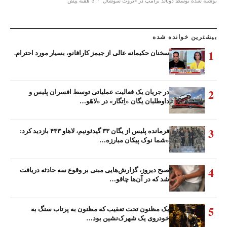
نوشته شده توسط دونالد ترامپ در «تروث سوشال
·
3 هفته پیش
بیشترین خوانده شده
1
سخنان حکیمانه عالی از جیمز کارافانو، بسیار مورد احترام.
2
در جریان یک فعالیت عملیاتی توسط افسران پلیس و
داوطلبان یگان «اِتگار» در «لاهَو…
3
فرمانده پلیس از یگان ۳۳ گیدئونیم، لاهاو ۴۳۳ بازدید کرد:
«شما نوک پیکان مبارزه…
4
صبح دیروز، گزارش‌هایی مبنی بر وقوع سه حادثه دریافت
شد که در آن‌ها چاقو…
5
یک مظنون تحت تعقیب که مظنون به پرتاب سنگ به
خودروی یک شهرک‌نشین بود…