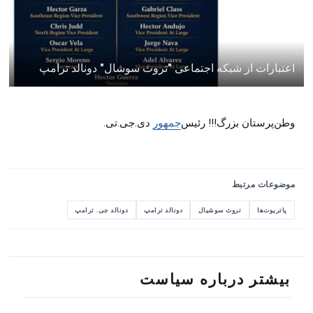
اعتبارات از شبکه اجتماعی "تروث سوشال" دونالد ترامپ
وطن‌پرستان بزرگ!!! رئیس‌
جمهور
دی.جی.تی.
موضوعات مرتبط
پاتریوت‌ها
تروث سوشیال
دونالد ترامپ
دونالد جی. ترامپ
بیشتر درباره سیاست