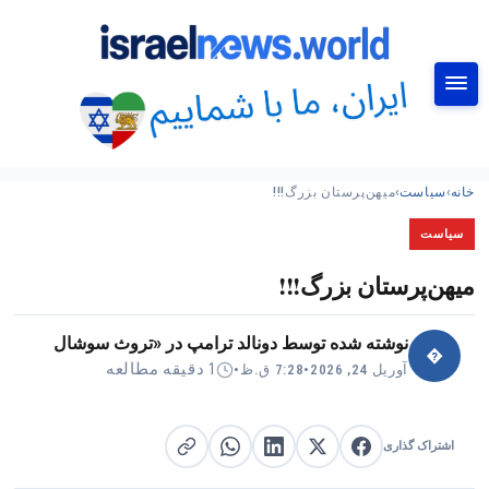
جستجو
خانه
›
سیاست
›
میهن‌پرستان بزرگ!!!
سیاست
میهن‌پرستان بزرگ!!!
نوشته شده توسط
دونالد ترامپ در «تروث سوشال
�
1 دقیقه مطالعه
آوریل 24, 2026
•
7:28 ق.ظ
•
اشتراک گذاری
اشتراک گذاری در X
اشتراک گذاری در فیس‌بوک
کپی لینک
اشتراک گذاری در لینکدین
اشتراک گذاری در واتساپ