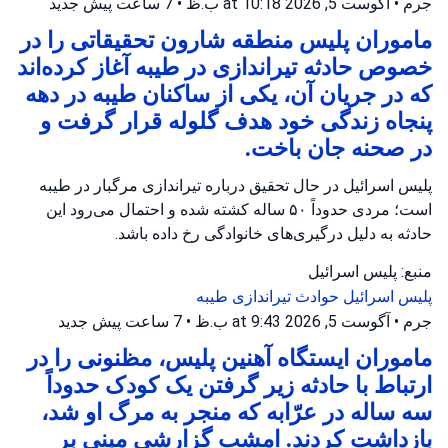
جرم
•
آگوست 5, 2026 at 10:18 ب.ظ
•
7 ساعت پیش
جدید
ماموران پلیس منطقه شارون تحقیقاتی را در
خصوص حادثه تیراندازی در طیبه آغاز کرده‌اند
که در جریان آن، یکی از ساکنان طیبه در دهه
پنجاه زندگی خود هدف گلوله قرار گرفت و
در صحنه جان باخت.
پلیس اسرائیل در حال تحقیق درباره تیراندازی مرگبار در طیبه
است؛ مردی حدوداً ۵۰ ساله کشته شده و احتمال می‌رود این
حادثه به دلیل درگیری‌های خانوادگی رخ داده باشد.
منبع: پلیس اسرائیل
پلیس اسرائیل
حوادث تیراندازی
طیبه
جرم
•
آگوست 5, 2026 at 9:43 ب.ظ
•
7 ساعت پیش
جدید
ماموران ایستگاه آهنین پلیس، مظنونی را در
ارتباط با حادثه زیر گرفتن یک کودک حدوداً
سه ساله در عرّابه که منجر به مرگ او شد،
بازداشت کردند. امشب گزارشی مبنی بر