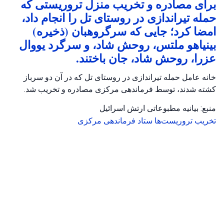
برای مصادره و تخریب منزل تروریستی که
حمله تیراندازی در روستای تل را انجام داد،
امضا کرد؛ جایی که سرگروهبان (ذخیره)
بینیاهو ملتس، روحش شاد، و سرگرد یووال
عزرا، روحش شاد، جان باختند.
خانه عامل حمله تیراندازی در روستای تل که در آن دو سرباز
کشته شدند، توسط فرماندهی مرکزی مصادره و تخریب شد.
منبع: بیانیه مطبوعاتی ارتش اسرائیل
تخریب
تروریست‌ها
ستاد فرماندهی مرکزی
تروریسم
•
آگوست 4, 2026 at 8:44 ق.ظ
•
2 روز پیش
نیروهای مرزبانی از منطقه جنوبی و نیروهای
ارتش اسرائیل یک باند قاچاق را در مرز غربی
خنثی کردند.
پلیس اسرائیل یک سلول قاچاق را در مرز غربی خنثی کرد و دو
مظنون را دستگیر و یک پهپاد، یک موتورسیکلت چهارچرخ و مواد
مخدر را ضبط کرد.