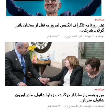
سیاست
تیتر روزنامه تلگراف انگلیس امروز به نقل از سخنان یائیر
گولان، شریک…
نوشته شده توسط دفتر نخست‌وزیری
·
1 هفته پیش
سیاست
من و همسرم سارا از درگذشت زهاوا شائول، مادر اورون
شائول، سرباز…
نوشته شده توسط دفتر نخست‌وزیری
·
2 هفته پیش