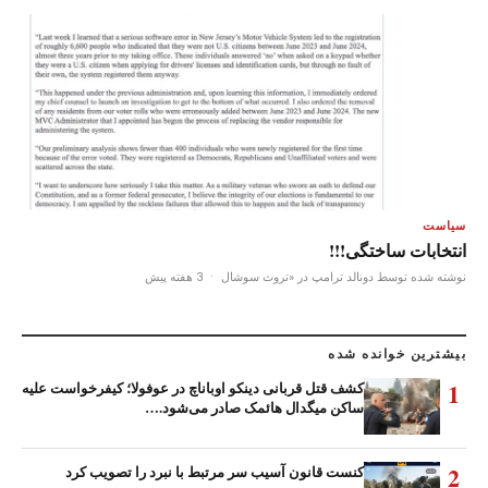
سیاست
انتخابات ساختگی!!!
نوشته شده توسط دونالد ترامپ در «تروث سوشال
·
3 هفته پیش
بیشترین خوانده شده
1
کشف قتل قربانی دینکو اوباناچ در عوفولا؛ کیفرخواست علیه
ساکن میگدال هائمک صادر می‌شود.…
2
کنست قانون آسیب سر مرتبط با نبرد را تصویب کرد