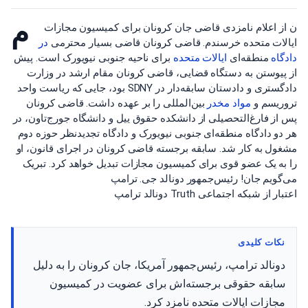
م
ن از اعلام نامزدی قاضی جان کرونان برای کمیسیون مجازات
ایالات متحده خرسندم. قاضی کرونان قاضی بسیار محترمی
در
دادگاه
منطقه‌ای
ایالات متحده
برای ناحیه جنوبی نیویورک است. پیش
از پیوستن به دستگاه قضایی، قاضی کرونان مقام ارشد در وزارت
دادگستری و دادستان سابقه‌دار در SDNY بود، جایی که ریاست واحد
تروریسم و
مواد مخدر
بین‌المللی را بر عهده داشت. قاضی کرونان
پس از فارغ‌التحصیلی از دانشکده حقوق ییل و دانشگاه جورج‌تاون، در
هر دو دادگاه منطقه‌ای جنوبی نیویورک و دادگاه تجدیدنظر حوزه دوم
مشغول به کار شد. سابقه برجسته قاضی کرونان در اجرای قانون، او
را به یک عضو قوی برای کمیسیون مجازات تبدیل خواهد کرد. تبریک
می‌گویم جان! رئیس‌جمهور دونالد جی. ترامپ
اعتبار از شبکه اجتماعی Truth دونالد ترامپ
نکات کلیدی
دونالد ترامپ، رئیس‌جمهور آمریکا، جان کرونان را به دلیل
سابقه حقوقی برجسته‌اش برای عضویت در کمیسیون
مجازات ایالات متحده نامزد کرد.