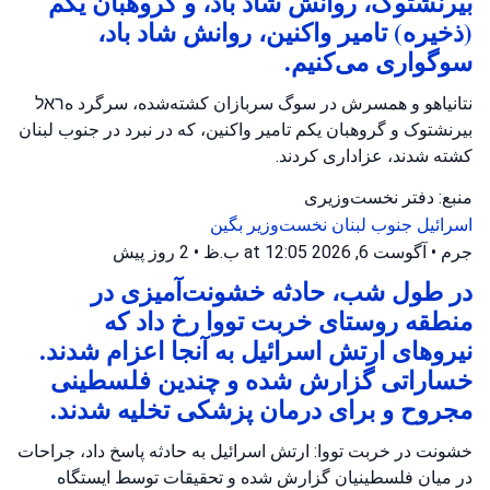
بیرنشتوک، روانش شاد باد، و گروهبان یکم
(ذخیره) تامیر واکنین، روانش شاد باد،
سوگواری می‌کنیم.
نتانیاهو و همسرش در سوگ سربازان کشته‌شده، سرگرد هראל
بیرنشتوک و گروهبان یکم تامیر واکنین، که در نبرد در جنوب لبنان
کشته شدند، عزاداری کردند.
منبع: دفتر نخست‌وزیری
اسرائیل
جنوب لبنان
نخست‌وزیر بگین
جرم
•
آگوست 6, 2026 at 12:05 ب.ظ
•
2 روز پیش
در طول شب، حادثه خشونت‌آمیزی در
منطقه روستای خربت تووا رخ داد که
نیروهای ارتش اسرائیل به آنجا اعزام شدند.
خساراتی گزارش شده و چندین فلسطینی
مجروح و برای درمان پزشکی تخلیه شدند.
خشونت در خربت تووا: ارتش اسرائیل به حادثه پاسخ داد، جراحات
در میان فلسطینیان گزارش شده و تحقیقات توسط ایستگاه