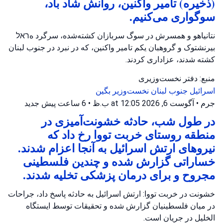
(ذخیره) تامیر واکنین، روانش شاد باد،
سوگواری می‌کنیم.
نتانیاهو و همسرش در سوگ سربازان کشته‌شده، سرگرد هראל
بیرنشتوک و گروهبان یکم تامیر واکنین، که در نبرد در جنوب لبنان
کشته شدند، عزاداری کردند.
منبع: دفتر نخست‌وزیری
اسرائیل
جنوب لبنان
نخست‌وزیر بگین
جرم
•
آگوست 6, 2026 at 12:05 ب.ظ
•
6 ساعت پیش
جدید
در طول شب، حادثه خشونت‌آمیزی در
منطقه روستای خربت تووا رخ داد که
نیروهای ارتش اسرائیل به آنجا اعزام شدند.
خساراتی گزارش شده و چندین فلسطینی
مجروح و برای درمان پزشکی تخلیه شدند.
خشونت در خربت تووا: ارتش اسرائیل به حادثه پاسخ داد، جراحات
در میان فلسطینیان گزارش شده و تحقیقات توسط ایستگاه
الخلیل در جریان است.