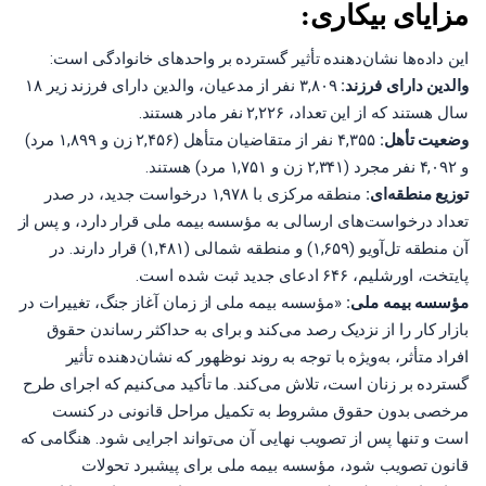
مزایای بیکاری:
این داده‌ها نشان‌دهنده تأثیر گسترده بر واحدهای خانوادگی است:
والدین دارای فرزند:
۳,۸۰۹ نفر از مدعیان، والدین دارای فرزند زیر ۱۸
سال هستند که از این تعداد، ۲,۲۲۶ نفر مادر هستند.
وضعیت تأهل:
۴,۳۵۵ نفر از متقاضیان متأهل (۲,۴۵۶ زن و ۱,۸۹۹ مرد)
و ۴,۰۹۲ نفر مجرد (۲,۳۴۱ زن و ۱,۷۵۱ مرد) هستند.
توزیع منطقه‌ای:
منطقه مرکزی با ۱,۹۷۸ درخواست جدید، در صدر
تعداد درخواست‌های ارسالی به مؤسسه بیمه ملی قرار دارد، و پس از
آن منطقه تل‌آویو (۱,۶۵۹) و منطقه شمالی (۱,۴۸۱) قرار دارند. در
پایتخت، اورشلیم، ۶۴۶ ادعای جدید ثبت شده است.
مؤسسه بیمه ملی:
«مؤسسه بیمه ملی از زمان آغاز جنگ، تغییرات در
بازار کار را از نزدیک رصد می‌کند و برای به حداکثر رساندن حقوق
افراد متأثر، به‌ویژه با توجه به روند نوظهور که نشان‌دهنده تأثیر
گسترده بر زنان است، تلاش می‌کند. ما تأکید می‌کنیم که اجرای طرح
مرخصی بدون حقوق مشروط به تکمیل مراحل قانونی در کنست
است و تنها پس از تصویب نهایی آن می‌تواند اجرایی شود. هنگامی که
قانون تصویب شود، مؤسسه بیمه ملی برای پیشبرد تحولات