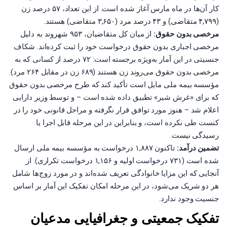
کار آن‌ها در ماه مارس آغاز شده است. از این تعداد، ۵۷ درصد زن
(۴,۷۹۹ متقاضی) و ۴۳ درصد مرد (۳,۶۵۰ متقاضی) هستند.
مرخصی بدون حقوق:
از میان کل متقاضیان، ۹۵۳ شهروند به دلیل
مرخصی اجباری بدون حقوق درخواست خود را ثبت کرده‌اند. شکاف
جنسیتی در این آمار به‌ویژه برجسته است: ۷۲ درصد از کسانی که به
مرخصی بدون حقوق می‌روند زن هستند (۶۸۹ زن در مقابل ۲۶۴ مرد).
مؤسسه بیمه ملی مایل است تأکید کند که طرح مرخصی بدون حقوق
که برای «غرش شیر» تطبیق داده شده است – و توسط وزیر دارایی
اعلام شد – هنوز مورد توافق قرار نگرفته و مراحل قانونی خود را در
کنست طی نکرده است، و بنابراین در این مرحله قابل اجرا یا
رسیدگی نیست.
تضمین درآمد:
تاکنون ۱,۸۸۷ درخواست به مؤسسه بیمه ملی ارسال
شده است (۷۳۱ درخواست اولیه و ۱,۱۵۶ درخواست تکراری). از
آنجایی که این مزایا خانوادگی تعریف شده‌اند و در مورد زوج‌ها شامل
هر دو شریک می‌شود، در این مرحله امکان تفکیک این آمار بر اساس
جنسیت وجود ندارد.
تفکیک جمعیتی و جغرافیایی مدعیان