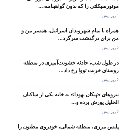
موتورسیکلتی را که بدون گواهینامه،…
1 روز پیش
همراه با تمام شهروندان اسرائیل، همسر من و
من برای درگذشت سرگرد…
2 روز پیش
در طول شب، حادثه خشونت‌آمیزی در منطقه
روستای خربت تووا رخ داد…
2 روز پیش
نیروهای «پیکان یهودا» به خانه یکی از ساکنان
الخلیل یورش برده و…
2 روز پیش
پلیس مرزی، منطقه شمالی، خودروی مظنون را