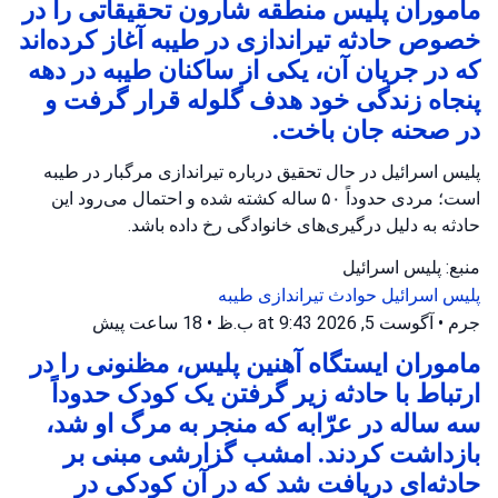
ماموران پلیس منطقه شارون تحقیقاتی را در
خصوص حادثه تیراندازی در طیبه آغاز کرده‌اند
که در جریان آن، یکی از ساکنان طیبه در دهه
پنجاه زندگی خود هدف گلوله قرار گرفت و
در صحنه جان باخت.
پلیس اسرائیل در حال تحقیق درباره تیراندازی مرگبار در طیبه
است؛ مردی حدوداً ۵۰ ساله کشته شده و احتمال می‌رود این
حادثه به دلیل درگیری‌های خانوادگی رخ داده باشد.
منبع: پلیس اسرائیل
پلیس اسرائیل
حوادث تیراندازی
طیبه
جرم
•
آگوست 5, 2026 at 9:43 ب.ظ
•
18 ساعت پیش
ماموران ایستگاه آهنین پلیس، مظنونی را در
ارتباط با حادثه زیر گرفتن یک کودک حدوداً
سه ساله در عرّابه که منجر به مرگ او شد،
بازداشت کردند. امشب گزارشی مبنی بر
حادثه‌ای دریافت شد که در آن کودکی در