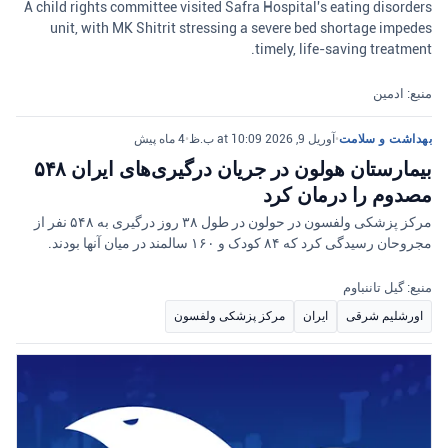
A child rights committee visited Safra Hospital's eating disorders
unit, with MK Shitrit stressing a severe bed shortage impedes
timely, life-saving treatment.
منبع: ادمین
بهداشت و سلامت
•
آوریل 9, 2026 at 10:09 ب.ظ
•
4 ماه پیش
بیمارستان هولون در جریان درگیری‌های ایران ۵۴۸
مصدوم را درمان کرد
مرکز پزشکی ولفسون در حولون در طول ۳۸ روز درگیری به ۵۴۸ نفر از
مجروحان رسیدگی کرد که ۸۴ کودک و ۱۶۰ سالمند در میان آنها بودند.
منبع: گیل تاننباوم
اورشلیم شرقی
ایران
مرکز پزشکی ولفسون