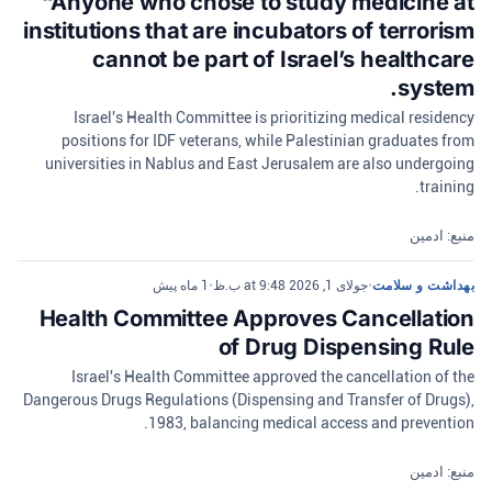
“Anyone who chose to study medicine at
institutions that are incubators of terrorism
cannot be part of Israel’s healthcare
system.
Israel's Health Committee is prioritizing medical residency
positions for IDF veterans, while Palestinian graduates from
universities in Nablus and East Jerusalem are also undergoing
training.
منبع: ادمین
بهداشت و سلامت
•
جولای 1, 2026 at 9:48 ب.ظ
•
1 ماه پیش
Health Committee Approves Cancellation
of Drug Dispensing Rule
Israel's Health Committee approved the cancellation of the
Dangerous Drugs Regulations (Dispensing and Transfer of Drugs),
1983, balancing medical access and prevention.
منبع: ادمین