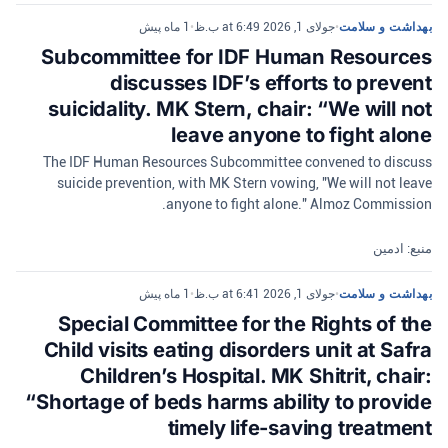
بهداشت و سلامت
•
جولای 1, 2026 at 6:49 ب.ظ
•
1 ماه پیش
Subcommittee for IDF Human Resources
discusses IDF’s efforts to prevent
suicidality. MK Stern, chair: “We will not
leave anyone to fight alone
The IDF Human Resources Subcommittee convened to discuss
suicide prevention, with MK Stern vowing, "We will not leave
anyone to fight alone." Almoz Commission.
منبع: ادمین
بهداشت و سلامت
•
جولای 1, 2026 at 6:41 ب.ظ
•
1 ماه پیش
Special Committee for the Rights of the
Child visits eating disorders unit at Safra
Children’s Hospital. MK Shitrit, chair:
“Shortage of beds harms ability to provide
timely life-saving treatment