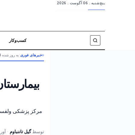
پنج‌شنبه .
06 آگوست . 2026
کسب‌وکار
خبرهای فوری
•
به روز شده 4 ماه پیش
توسط
گیل تاننباوم
•
آوریل 9, 2026