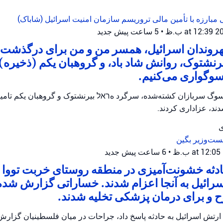
 مبارزه با تأمین مالی تروریسم
سازمان امنیت اسرائیل (شاباک)
•
5 ساعت پیش
جدید
شهروندان اسرائیل، همسر من و من برای درگذشت
رنشتوک، روانش شاد باد، و گروهبان یکم (ذخیره) ت
سوگواری می‌کنیم.
وگ سربازان کشته‌شده، سرگرد هראל بیرنشتوک و گروهبان یکم تامیر و
ند، عزاداری کردند.
ی
ست‌وزیر بگین
•
6 ساعت پیش
جدید
ثه خشونت‌آمیزی در منطقه روستای خربت تووا ر
رائیل به آنجا اعزام شدند. خساراتی گزارش شده
و برای درمان پزشکی تخلیه شدند.
ارتش اسرائیل به حادثه پاسخ داد، جراحات در میان فلسطینیان گزار