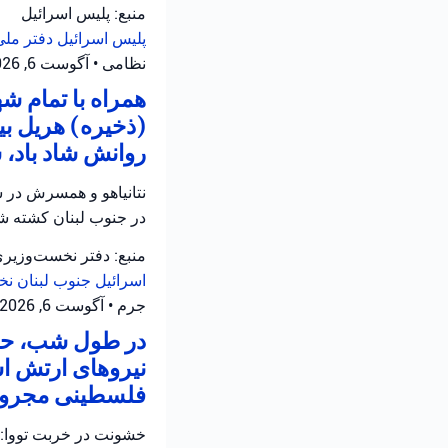
منبع: پلیس اسرائیل
پلیس اسرائیل
دفتر ملی
نظامی
•
آگوست 6, 2026 at 12:39 ب.ظ
همراه با تمام 
(ذخیره) هریل بی
روانش شاد باد، 
نتانیاهو و همسرش در س
در جنوب لبنان کشته شد
منبع: دفتر نخست‌وزیر
اسرائیل
جنوب لبنان
نخ
جرم
•
آگوست 6, 2026 at 12:05 ب.ظ
در طول شب، حاد
نیروهای ارتش اس
فلسطینی مجروح 
خشونت در خربت تووا: 