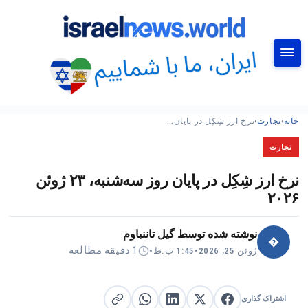
جستجو
خانه
›
تجارت
›
نرخ ارز شِکِل در پایان…
تجارت
نرخ ارز شِکِل در پایان روز سه‌شنبه، ۲۳ ژوئن
۲۰۲۶
نوشته شده توسط
گیل تاننباوم
�
1 دقیقه مطالعه
ژوئن 25, 2026
•
1:45 ب.ظ
•
اشتراک گذاری
اشتراک گذاری در X
اشتراک گذاری در فیس‌بوک
کپی لینک
اشتراک گذاری در لینکدین
اشتراک گذاری در واتساپ