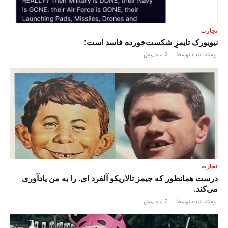
تجارت
نیویورک تایمزِ شکست‌خورده فاسد است!
نوشته شده توسط
·
2 ماه پیش
تجارت
درست همانطور که جیمز تالاریکو آلفرد ای. را به من یادآوری
می‌کند.
نوشته شده توسط
·
2 ماه پیش