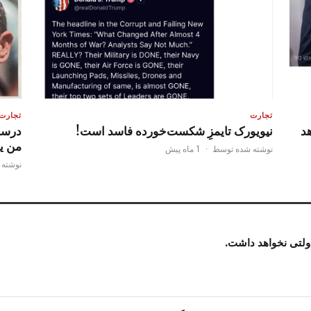
تجارت
تجارت
هد
نیویورک تایمزِ شکست‌خورده فاسد است!
درست 
من یا
نوشته شده توسط
·
1 ماه پیش
نوشته
ولتی نخواهد داشت.