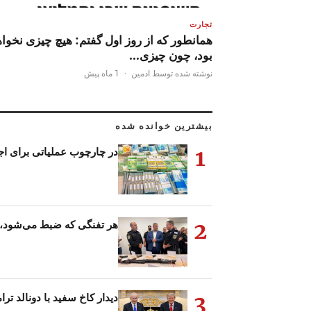
تجارت
همانطور که از روز اول گفتم: هیچ چیزی نخوا
بود، چون چیزی…
نوشته شده توسط ادمین
·
1 ماه پیش
بیشترین خوانده شده
1
در چارچوب عملیاتی برای ا
2
هر تفنگی که ضبط می‌شود، 
3
دیدار کاخ سفید با دونالد تر