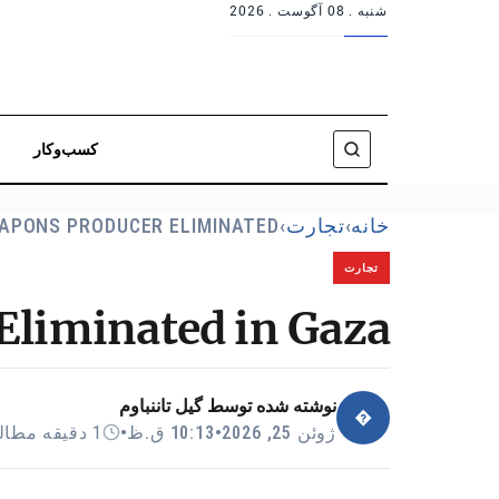
شنبه .
08 آگوست . 2026
کسب‌وکار
خانه
›
تجارت
›
EAPONS PRODUCER ELIMINATED…
تجارت
Eliminated in Gaza
نوشته شده توسط
گیل تاننباوم
�
ژوئن 25, 2026
•
10:13 ق.ظ
•
1 دقیقه مطالعه