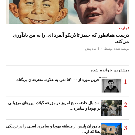
تجارت
درست همانطور که جیمز تالاریکو آلفرد ای. را به من یادآوری
می‌کند.
نوشته شده توسط
·
1 ماه پیش
بیشترین خوانده شده
1
آخرین مورد از ۵۲۰۰۰ نفر، به علاوه، معترضان بی‌گناه.
2
به دنبال حادثه صبح امروز در مزرعه گیلاد، نیروهای مرزبانی
در یهودا و سامره…
3
ماموران پلیس از منطقه یهودا و سامره، اسبی را در نزدیکی
یطا که از…