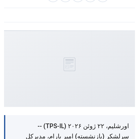
اورشلیم، ۲۲ ژوئن ۲۰۲۶ (TPS-IL) --
سرلشکر (بازنشسته) امیر بارام، مدیرکل