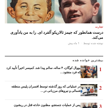
تجارت
درست همانطور که جیمز تالاریکو آلفرد ای. را به من یادآوری
می‌کند.
نوشته شده توسط
·
1 ماه پیش
بیشترین خوانده شده
1
یووال کوگان، ۴ ساله، سالم پیدا شد. کمیسر اخیراً تأیید کرد
که فرد مفقود…
2
در عملیاتی که روز گذشته توسط افسران پلیس منطقه
شمالی و نیروهای مرزبانی در…
3
پس از عملیات جستجو، مظنون حادثه قتل در ریشون