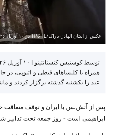
عکس از اییتان الهادز-باراک/TPS-IL در ۱۰ آوریل ۲۰۲۶
همراه با کلیساهای قبطی و اتیوپی، در ح
عید را یکشنبه گذشته برگزار کردند و مانن
پس از آتش‌بس با ایران و توقف متعاقب حمل
ابراهیمی است - روز جمعه تحت تدابیر شدی