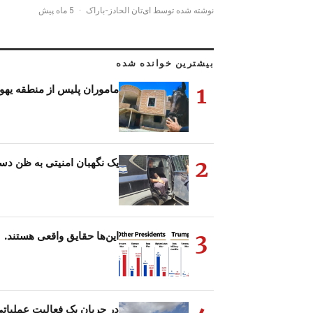
نوشته شده توسط ای‌تان الحادز-باراک
·
5 ماه پیش
بیشترین خوانده شده
1
ماموران پلیس از منطقه یهود
2
یک نگهبان امنیتی به ظن د
3
این‌ها حقایق واقعی هستند.
در جریان یک فعالیت عملیاتی