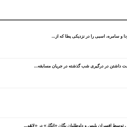
ا و سامره، اسبی را در نزدیکی یطا که از…
ست داشتن در درگیری شب گذشته در جریان مسابقه…
 توسط افسران پلیس و داوطلبان یگان «اِتگار» در «لاهَو…