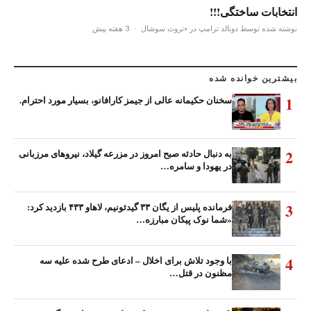
انتخابات ساختگی!!!
نوشته شده توسط دونالد ترامپ در «تروث سوشال
·
3 هفته پیش
بیشترین خوانده شده
1
سخنان حکیمانه عالی از جیمز کارافانو، بسیار مورد احترام.
2
به دنبال حادثه صبح امروز در مزرعه گیلاد، نیروهای مرزبانی
در یهودا و سامره…
3
فرمانده پلیس از یگان ۳۳ گیدئونیم، لاهاو ۴۳۳ بازدید کرد:
«شما نوک پیکان مبارزه…
4
با وجود تلاش برای اخلال – ادعای طرح شده علیه سه
مظنون در قتل…