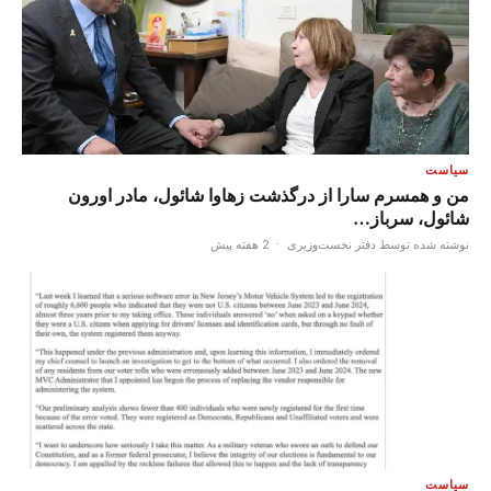
سیاست
من و همسرم سارا از درگذشت زهاوا شائول، مادر اورون
شائول، سرباز…
نوشته شده توسط دفتر نخست‌وزیری
·
2 هفته پیش
سیاست